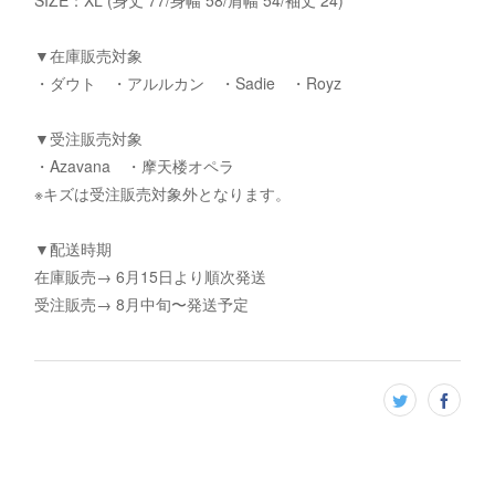
SIZE：XL (身丈 77/身幅 58/肩幅 54/袖丈 24)
▼在庫販売対象
・ダウト ・アルルカン ・Sadie ・Royz
▼受注販売対象
・Azavana ・摩天楼オペラ
※キズは受注販売対象外となります。
▼配送時期
在庫販売→ 6月15日より順次発送
受注販売→ 8月中旬〜発送予定