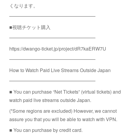
くなります。
━━━━━━━━━━━━━━━━━━
■視聴チケット購入
━━━━━━━━━━━━━━━━━━
https://dwango-ticket.jp/project/dR7kaERW7U
━━━━━━━━━━━━━━━━━━
How to Watch Paid Live Streams Outside Japan
━━━━━━━━━━━━━━━━━━
■ You can purchase “Net Tickets” (virtual tickets) and
watch paid live streams outside Japan.
(*Some regions are excluded) However, we cannot
assure you that you will be able to watch with VPN.
■ You can purchase by credit card.