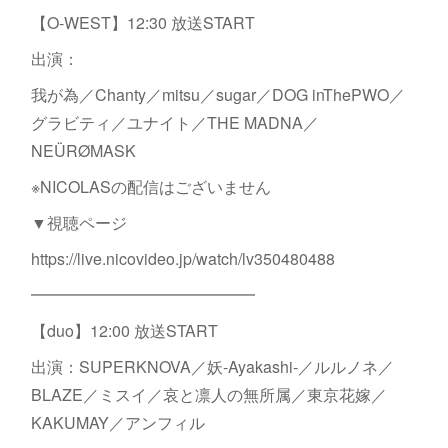
【O-WEST】12:30 放送START
出演：
我が為／Chanty／mitsu／sugar／DOG inThePWO／
グラビティ／ユナイト／THE MADNA／
NEÜRØMASK
※NICOLASの配信はございません
▼視聴ページ
https://live.nicovideo.jp/watch/lv350480488
━━━━━━━━━━━━━━
【duo】12:00 放送START
出演：SUPERKNOVA／妖-Ayakashi-／ルルノネ／
BLAZE／ミスイ／哀と凛人の無所属／東京花嫁／
KAKUMAY／アンフィル