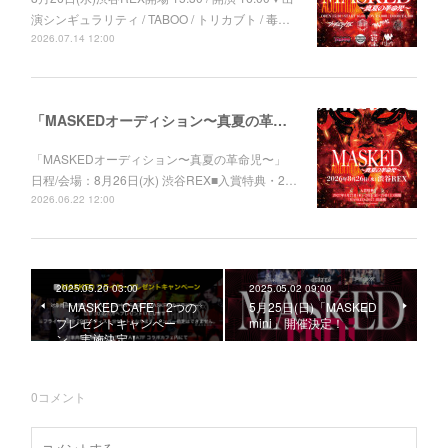
演シンギュラリティ / TABOO / トリカブト / 毒…
2026.07.14 12:00
「MASKEDオーディション〜真夏の革命児〜」開催決定！
「MASKEDオーディション〜真夏の革命児〜」
日程/会場：8月26日(水) 渋谷REX■入賞特典・2…
2026.06.22 12:00
2025.05.20 03:00
2025.05.02 09:00
「MASKED CAFE」2つの
5月25日(日)「MASKED
プレゼントキャンペー
mini」開催決定！
ン 実施決定！
0
コメント