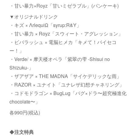
・甘い暴力×Royz「甘いミゼラブル」(パンケーキ)
▼オリジナルドリンク
・キズ × ΛrlequiΩ「syrup:R&Y」
・甘い暴力 × Royz「スウィート・アグレッション」
・ビバラッシュ × 電脳ヒメカ「キメて！バイセコ
ー！」
・Verde/ × 摩天楼オペラ「紫翠の雫 -Shisui no
Shizuku-」
・ザアザア × THE MADNA「サイケデリックな雨」
・RAZOR × ユナイト「ユナレザ幻想チャネリング」
・コドモドラゴン × BugLug「バグ×ドラ〜超究極進化
chocolate〜」
各990円(税込)
◆
注文特典