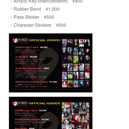
・Acrylic Key-chain(random) ¥800
・Rubber Band ¥1,000
・Pass Sticker ¥500
・Character Stickers ¥500