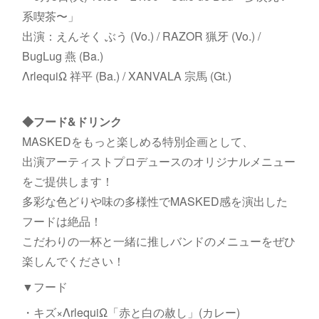
系喫茶〜」
出演：えんそく ぶう (Vo.) / RAZOR 猟牙 (Vo.) /
BugLug 燕 (Ba.)
ΛrlequiΩ 祥平 (Ba.) / XANVALA 宗馬 (Gt.)
◆フード&ドリンク
MASKEDをもっと楽しめる特別企画として、
出演アーティストプロデュースのオリジナルメニュー
をご提供します！
多彩な色どりや味の多様性でMASKED感を演出した
フードは絶品！
こだわりの一杯と一緒に​推しバンドのメニューをぜひ
楽しんでください！
▼フード
・キズ×ΛrlequiΩ「赤と白の赦し」(カレー)