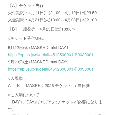
【A】チケット先行
受付期間：4月11日(土)21:00～4月19日(日)23:59
入金期間：4月21日(火)13:00～4月23日(木)21:00
【B】一般発売 4月25日(土)10:00〜
○チケット受付URL
5月22日(金) MASKED mini DAY1
https://eplus.jp/sf/detail/4512590001-P0030001
5月23日(土) MASKED mini DAY2
https://eplus.jp/sf/detail/4512600001-P0030001
○入場順
A → B → MASKED 2026 チケット → 当日券
○ご入場について
・DAY1、DAY2それぞれのチケットが必要になりま
す。