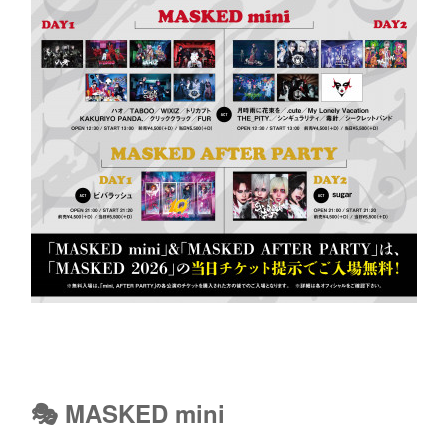
🎭 MASKED mini