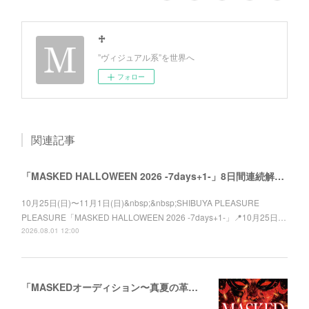
♱
”ヴィジュアル系”を世界へ
フォロー
関連記事
「MASKED HALLOWEEN 2026 -7days+1-」8日間連続解禁！
10月25日(日)〜11月1日(日)&nbsp;&nbsp;SHIBUYA PLEASURE
PLEASURE「MASKED HALLOWEEN 2026 -7days+1-」📍10月25日…
2026.08.01 12:00
「MASKEDオーディション〜真夏の革命児〜」出演者決定！