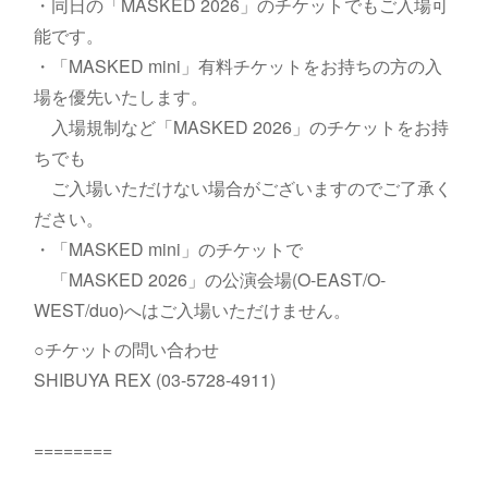
・同日の「MASKED 2026」のチケットでもご入場可
能です。
・「MASKED mini」有料チケットをお持ちの方の入
場を優先いたします。
入場規制など「MASKED 2026」のチケットをお持
ちでも
ご入場いただけない場合がございますのでご了承く
ださい。
・「MASKED mini」のチケットで
「MASKED 2026」の公演会場(O-EAST/O-
WEST/duo)へはご入場いただけません。
○チケットの問い合わせ
SHIBUYA REX (03-5728-4911)
========