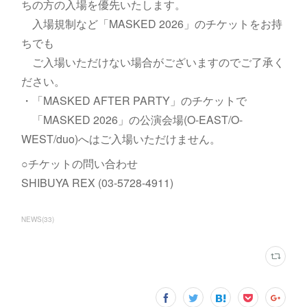
ちの方の入場を優先いたします。
入場規制など「MASKED 2026」のチケットをお持
ちでも
ご入場いただけない場合がございますのでご了承く
ださい。
・「MASKED AFTER PARTY」のチケットで
「MASKED 2026」の公演会場(O-EAST/O-
WEST/duo)へはご入場いただけません。
○チケットの問い合わせ
SHIBUYA REX (03-5728-4911)
NEWS
(
33
)